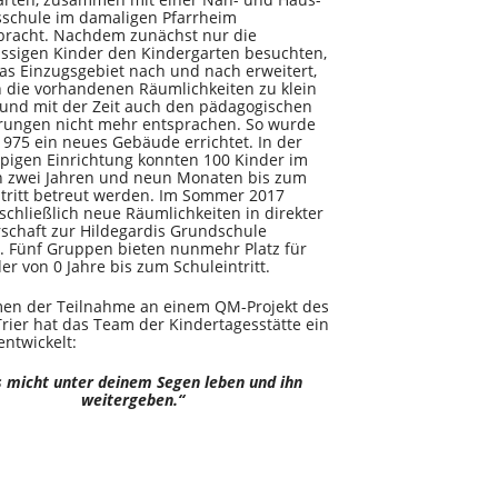
sschule im damaligen Pfarrheim
bracht. Nachdem zunächst nur die
ssigen Kinder den Kindergarten besuchten,
s Einzugsgebiet nach und nach erweitert,
 die vorhandenen Räumlichkeiten zu klein
und mit der Zeit auch den pädagogischen
rungen nicht mehr entsprachen. So wurde
1975 ein neues Gebäude errichtet. In der
pigen Einrichtung konnten 100 Kinder im
on zwei Jahren und neun Monaten bis zum
tritt betreut werden. Im Sommer 2017
chließlich neue Räumlichkeiten in direkter
schaft zur Hildegardis Grundschule
. Fünf Gruppen bieten nunmehr Platz für
er von 0 Jahre bis zum Schuleintritt.
en der Teilnahme an einem QM-Projekt des
rier hat das Team der Kindertagesstätte ein
entwickelt:
s micht unter deinem Segen leben und ihn
weitergeben.“