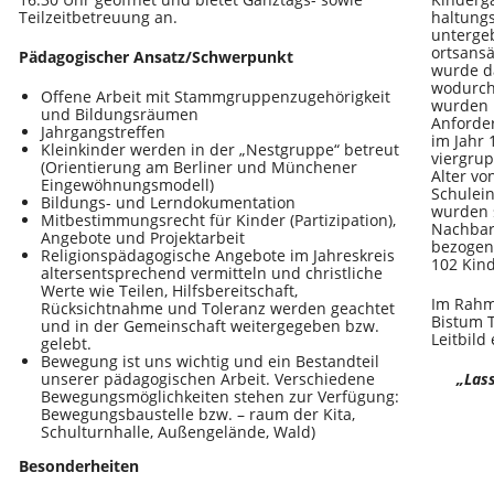
Teilzeitbetreuung an.
haltung
unterge
ortsansä
Pädagogischer Ansatz/Schwerpunkt
wurde da
wodurch
Offene Arbeit mit Stammgruppenzugehörigkeit
wurden 
und Bildungsräumen
Anforde
Jahrgangstreffen
im Jahr 
Kleinkinder werden in der „Nestgruppe“ betreut
viergrup
(Orientierung am Berliner und Münchener
Alter v
Eingewöhnungsmodell)
Schulein
Bildungs- und Lerndokumentation
wurden s
Mitbestimmungsrecht für Kinder (Partizipation),
Nachbar
Angebote und Projektarbeit
bezogen
Religionspädagogische Angebote im Jahreskreis
102 Kind
altersentsprechend vermitteln und christliche
Werte wie Teilen, Hilfsbereitschaft,
Im Rahm
Rücksichtnahme und Toleranz werden geachtet
Bistum T
und in der Gemeinschaft weitergegeben bzw.
Leitbild 
gelebt.
Bewegung ist uns wichtig und ein Bestandteil
unserer pädagogischen Arbeit. Verschiedene
„Las
Bewegungsmöglichkeiten stehen zur Verfügung:
Bewegungsbaustelle bzw. – raum der Kita,
Schulturnhalle, Außengelände, Wald)
Besonderheiten