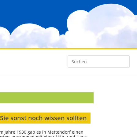
Sie sonst noch wissen sollten
im Jahre 1930 gab es in Mettendorf einen
arten, zusammen mit einer Näh- und Haus-